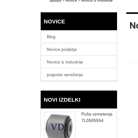
>
Novice
>
Novice iz industrije
domov
NOVICE
No
Blog
Novice podjetja
Novice iz industrije
pogosta vprašanja
NOVI IZDELKI
Puša vzmetenja
7L0505554