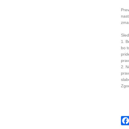
Prev
nast
zman
Sled
1. B
bo t
prid
prav
2. N
prav
slab
Zgod