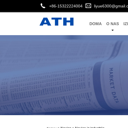
+86-15322224004
liyue6300@gmail.
DOMA
O NAS
IZ