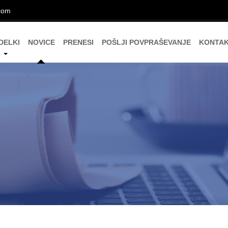
com
DELKI
NOVICE
PRENESI
POŠLJI POVPRAŠEVANJE
KONTAK