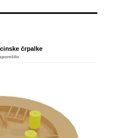
Live
cinske črpalke
sporočilo