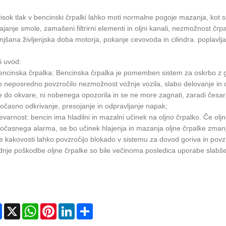
isok tlak v bencinski črpalki lahko moti normalne pogoje mazanja, kot 
ajanje smole, zamašeni filtrirni elementi in oljni kanali, nezmožnost č
jšana življenjska doba motorja, pokanje cevovoda in cilindra. poplavlja
i uvod:
encinska črpalka: Bencinska črpalka je pomemben sistem za oskrbo z g
o neposredno povzročilo nezmožnost vožnje vozila, slabo delovanje in 
e do okvare, ni nobenega opozorila in se ne more zagnati, zaradi česa
očasno odkrivanje, presojanje in odpravljanje napak;
evarnost: bencin ima hladilni in mazalni učinek na oljno črpalko. Če olj
očasnega alarma, se bo učinek hlajenja in mazanja oljne črpalke zmanj
e kakovosti lahko povzročijo blokado v sistemu za dovod goriva in povz
nje poškodbe oljne črpalke so bile večinoma posledica uporabe slabše
Facebook
X
WhatsApp
Pinterest
LinkedIn
Share