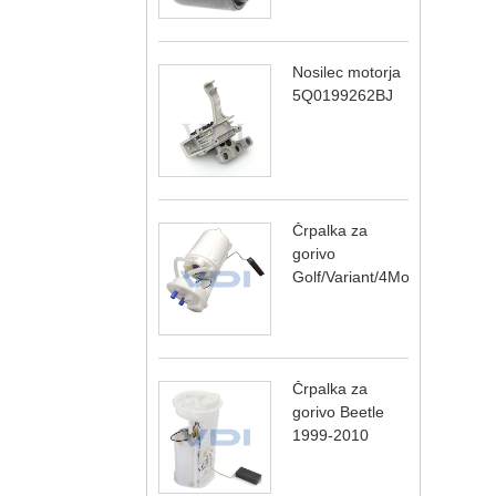
Nosilec motorja
5Q0199262BJ
Črpalka za
gorivo
Golf/Variant/4Motion
Črpalka za
gorivo Beetle
1999-2010