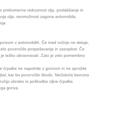
so prekomerna viskoznost olja, poslabšanje in
rpanja olja, nezmožnost zagona avtomobila,
nje.
orivom v avtomobilih. Če med vožnjo ne deluje,
celo povzročilo pospeševanje in zasoplost. Če
r je težko obravnavati. Zato je zelo pomembno
ne črpalke ne napolnite z gorivom in ne sprožite
šal, kar bo povzročilo škodo. Nečistoče bencina
ročijo obrabo in poškodbe oljne črpalke.
ga goriva.