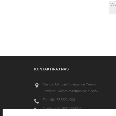
KONTAKTIRAJ NAS
Naslov: Okrožje Guangzhou Yuexiu
Jinyongfu Mesto avtomobilskih delov
Tel:
+86-15322224004
Telefon:
+86-15322224004