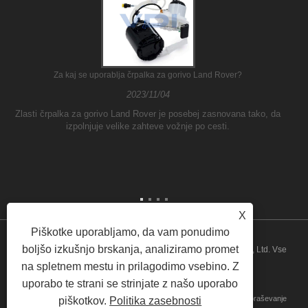
Za kaj se uporablja črpalka za gorivo Land Rover?
2023/11/04
Zlasti črpalka za gorivo Land Rover je posebej zasnovana tako, da
izpolnjuje velike zahteve vožnje po cesti.
X
Piškotke uporabljamo, da vam ponudimo
boljšo izkušnjo brskanja, analiziramo promet
Copyright © 2026 Guangzhou ATH Automotive Electronics Co., Ltd. Vse
na spletnem mestu in prilagodimo vsebino. Z
pravice pridržane
uporabo te strani se strinjate z našo uporabo
Doma
O nas
Izdelki
Novice
Prenesi
Pošlji povpraševanje
piškotkov.
Politika zasebnosti